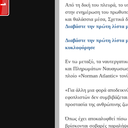
Από τη δική του πλευρά, το 
στην ενημέρωση του πρωθυπο
και θαλάσσια μέσα, Σχετικά δ
Διαβάστε την πρώτη λίστα μ
Διαβάστε την πρώτη λίστα 
κυκλοφόρησε
Εν τω μεταξύ, τα ναυτεργα
και Πληρωμάτων Ναυαγωσωστι
πλοίο «Norman Atlantic» τονί
«Για άλλη μια φορά αποδεικνύ
εφοπλιστών δεν συμβιβάζεται
προστασία της ανθρώπινης ζω
Όπως έχει αποκαλυφθεί πίσω α
βρίσκονται σοβαρές παραλήψε