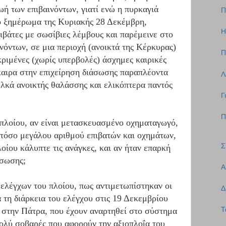
ζωή των επιβαινόντων, γιατί ενώ η πυρκαγιά
Π
ο ξημέρωμα της Κυριακής 28 Δεκέμβρη,
Η
βάτες με σωσίβιες λέμβους και παρέμεινε στο
νόντων, σε μια περιοχή (ανοικτά της Κέρκυρας)
Π
ριμένες (χωρίς υπερβολές) άσχημες καιρικές
αιρα στην επιχείρηση διάσωσης παραπλέοντα
Λ
υλκά ανοικτής θαλάσσης και ελικόπτερα παντός
Γ
Π
υ πλοίου, αν είναι μετασκευασμένο οχηματαγωγό,
α τόσο μεγάλου αριθμού επιβατών και οχημάτων,
Σ
οίου κάλυπτε τις ανάγκες, και αν ήταν επαρκή
άσωσης;
Α
ν ελέγχων του πλοίου, πως αντιμετωπίστηκαν οι
Δ
 τη διάρκεια του ελέγχου στις 19 Δεκεμβρίου
ς στην Πάτρα, που έχουν αναρτηθεί στο σύστημα
Τ
λύ σοβαρές που αφορούν την αξιοπλοΐα του