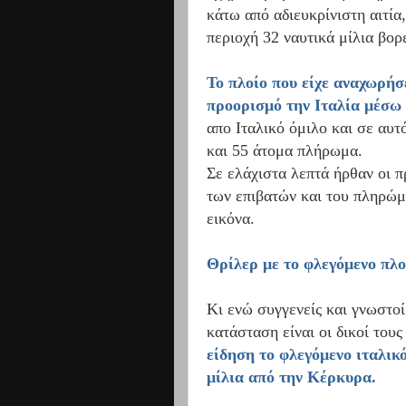
κάτω από αδιευκρίνιστη αιτία
περιοχή 32 ναυτικά μίλια βο
Το πλοίο που είχε αναχωρήσ
προορισμό την Ιταλία μέσω
απο Ιταλικό όμιλο και σε αυτ
και 55 άτομα πλήρωμα.
Σε ελάχιστα λεπτά ήρθαν οι 
των επιβατών και του πληρώμα
εικόνα.
Θρίλερ με το φλεγόμενο πλ
Κι ενώ συγγενείς και γνωστο
κατάσταση είναι οι δικοί του
είδηση το φλεγόμενο ιταλικ
μίλια από την Κέρκυρα.