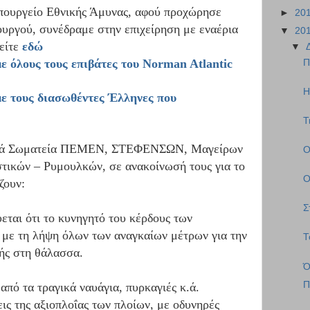
υπουργείο Εθνικής Άμυνας, αφού προχώρησε
►
20
υργού, συνέδραμε στην επιχείρηση με εναέρια
▼
20
είτε
εδώ
▼
ε όλους τους επιβάτες του Norman Atlantic
Π
Η
με τους διασωθέντες Έλληνες που
Τ
τικά Σωματεία ΠΕΜΕΝ, ΣΤΕΦΕΝΣΩΝ, Μαγείρων
Ο
κών – Ρυμουλκών, σε ανακοίνωσή τους για το
Ο
ζουν:
Σ
εται ότι το κυνηγητό του κέρδους των
 με τη λήψη όλων των αναγκαίων μέτρων για την
Τ
ής στη θάλασσα.
Ό
Π
πό τα τραγικά ναυάγια, πυρκαγιές κ.ά.
ις της αξιοπλοΐας των πλοίων, με οδυνηρές