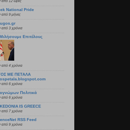
ν από 12 ώρες
ek National Pride
ν από 9 μήνες
ugos.gr
ν από 3 χρόνια
 Μιλήσουμε Επιτέλους
ν από 4 χρόνια
ΤΟΣ ΜΕ ΠΕΤΑΛΑ
ospetala.blogspot.com
ν από 6 χρόνια
φογνώμων Πολιτικά
ν από 6 χρόνια
KEDONIA IS GREECE
ν από 7 χρόνια
fenceNet RSS Feed
ν από 9 χρόνια