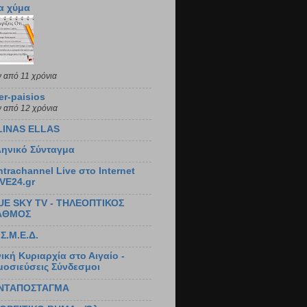
α χύμα
ν από 11 χρόνια
er-paisios
ν από 12 χρόνια
LINAS ELLAS
ληνικό Σύνταγμα
trachannel Live στο Internet
IVE24.gr
UE SKY TV - ΤΗΛΕΟΠΤΙΚΟΣ
ΑΘΜΟΣ
.Σ.Μ.Ε.Δ.
ική Κυριαρχία στο Αιγαίο -
μοσιεύσεις Σύνδεσμοι
ΝΤΑΠΟΣΤΑΓΜΑ