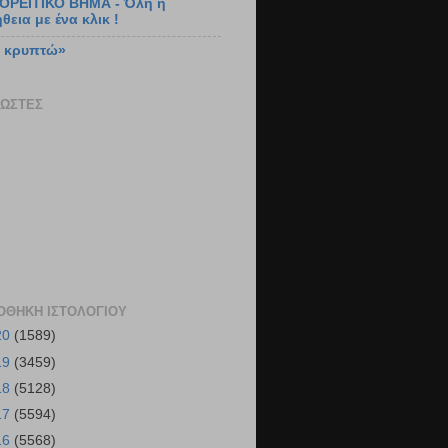
ΙΟΡΕΙΤΙΚΟ ΒΗΜΑ - Όλη η
θεια με ένα κλικ !
ν κρυπτώ»
ΏΣΤΕΣ
ΟΘΉΚΗ ΙΣΤΟΛΟΓΊΟΥ
20
(1589)
19
(3459)
18
(5128)
17
(5594)
16
(5568)