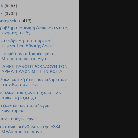
15
(5955)
14
(3732)
Δεκεμβρίου
(413)
ροβληματισμένη η Λευκωσία για τις
κινήσεις της Άγ...
 συνεδρίαση του τουρκικού
Συμβουλίου Εθνικής Ασφα...
ι ετοιμάζουν οι Τούρκοι με το
Μπαρμπαρός στο Αιγα...
Ι ΑΜΕΡΙΚΑΝΟΙ ΠΡΟΚΑΛΟΥΝ ΤΟΝ
ΑΡΜΑΓΕΔΔΩΝ ΜΕ ΤΗΝ ΡΩΣΙΑ
λοκληρωτική ήττα των ισλαμιστών
στην Κομπάνι – Οι...
το έλεος του χιονιά η χώρα – Σε
ποιες περιοχές χρ...
ο ζεόλαδο ως παράδειγμα
καινοτομίας
ταν παράγεις έργο
οιοι είναι οι άνθρωποι της «384
ΜΕΔ» που έσωσαν τ...