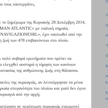
Ο
αι τους ναυτεργάτες.
Τ
ε το ξημέρωμα της Κυριακής 28 Δεκέμβρη 2014,
Ο
RMAN ATLANTIC» με ιταλική σημαία,
 NAVIGAZIONESRL», έχει ναυλωθεί από την
Η
 ζωή των 478 επιβαινόντων στο πλοίο.
“
Ο
ει πολύ σοβαρά ερωτήματα που πρέπει να
να ελεγχθεί αυστηρά η τήρηση των κανόνων
Β
οστασίας της ανθρώπινης ζωής στη θάλασσα.
Η
 αιτίες της πυρκαγιάς, αν λειτούργησαν τα μέσα
K
καία στεγανότητα του πλοίου και γιατί δεν έγινε
Ε
πυρκαγιά από την αρχή;
Η
υστέρηση σε περίπτωση πυρκαγιάς εγκυμονεί