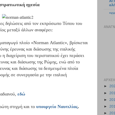
ΑΓ
 στρατιωτική ηγεσία
αλή
«ε
ημες δηλώσεις από τον εκπρόσωπο Τύπου του
ΑΝΑΓΝ
οίος μεταξύ άλλων αναφέρει:
ματαγωγό πλοίο «Νorman Αtlantic», βρίσκεται
ύνης έρευνας και διάσωσης της ιταλικής
 η διαχείριση του περιστατικού έχει περάσει
ευνας και διάσωσης της Ρώμης, ενώ από το
ρευνας και διάσωσης τα δεσμευμένα πλοία
ομής σε συνεργασία με την ιταλική
ΑΡΧΕΙ
►
20
►
20
καδιανού,
εδώ
►
20
ρώτη στιγμή και το
υπουργείο Ναυτιλίας
.
►
20
►
20