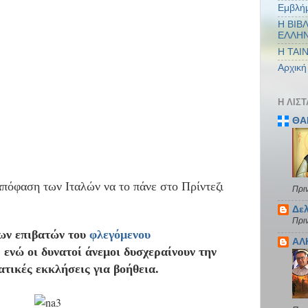
Εμβλή
Η ΒΙΒ
ΕΛΛΗ
Η ΤΑΙ
Αρχική
Η ΛΊΣ
ΘΑ
απόφαση των Ιταλών να το πάνε στο Πρίντεζι
Πρι
Δελ
Πρι
ων επιβατών του
φλεγόμενου
ΑΛ
 ενώ οι δυνατοί άνεμοι δυσχεραίνουν την
τικές εκκλήσεις για βοήθεια.