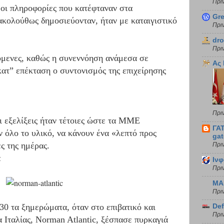
Πρι
 οι πληροφορίες που κατέφταναν στα
Gre
ακολούθως δημοσιεύονταν, ήταν με καταιγιστικό
Πρι
dro
Πρι
όμενες, καθώς η συνεννόηση ανάμεσα σε
Ας
κατ” επέκταση ο συντονισμός της επιχείρησης
Πρι
οι εξελίξεις ήταν τέτοιες ώστε τα ΜΜΕ
ΓΑ
όλο το υλικό, να κάνουν ένα «λεπτό προς
gat
ες της ημέρας.
Πρι
α
Ιν
Πρι
MA
Πρι
30 τα ξημερώματα, όταν στο επιβατικό και
De
Πρι
 Ιταλίας, Norman Atlantic, ξέσπασε πυρκαγιά