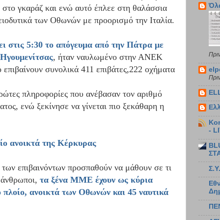
Όλ
, στο γκαράζ και ενώ αυτό έπλεε στη θαλάσσια
ρειοδυτικά των Οθωνών με προορισμό την Ιταλία.
ει στις 5:30 το απόγευμα από την Πάτρα με
Πρι
 Ηγουμενίτσας
, ήταν ναυλωμένο στην ΑΝΕΚ
ό επιβαίνουν συνολικά 411 επιβάτες,222 οχήματα
elp
Πρι
EL
πρώτες πληροφορίες που ανέβασαν τον αριθμό
τος, ενώ ξεκίνησε να γίνεται πιο ξεκάθαρη η
Ελ
Kon
- L
οίο ανοικτά της Κέρκυρας
BL
ΣΤ
ί των επιβαινόντων προσπαθούν να μάθουν σε τι
Σ.Υ
ς άνθρωποι,
τα ξένα ΜΜΕ έχουν ως κύρια
Εθν
ό πλοίο, ανοικτά των Οθωνών και 45 ναυτικά
Δη
ΠΕ