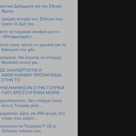
ιεστικά Διλήμματα για την Εθνική
Άμυνα
 τραγική ιστορία του Έλληνα που
έχασε τη ζωή του ...
έντε τα τουρκικά σενάρια για το
«Μπαρμπαρός»
επτό προς λεπτό το χρονικό για τη
διάσωση του φλε...
ιαταγάνα: Θα έπρεπε να υπάρχει
θανατική ποινή για...
ΩΣ ΚΑΛΛΙΕΡΓΕΙΤΑΙ Η
ΑΝΘΕΛΛΗΝΙΚΗ ΠΡΟΠΑΓΑΝΔΑ
ΣΤΗΝ ΤΟ...
ΥΝΕΛΗΦΘΗΣΑΝ ΣΤΗΝ ΤΟΥΡΚΙΑ
ΓΙΑΤΙ ΧΡΙΣΤΟΥΓΕΝΝΑ ΜΟΙΡΑ...
ρχιεπίσκοπος: Δεν υπάρχει λύση
όσο η Τουρκία μιλά...
ραματικές ώρες για 466 ψυχές στο
πλοίο που καίγετ...
απώνουν τα Τούρκικα F-16 οι
Έλληνες πιλότοι στις ...