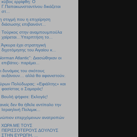
 κύβος ερρίφθη: Ο
Γ.Παπακωνσταντίνου δικάζεται
στ...
η στιγμή που η επιχείρηση
διάσωσης επιβαινόντ...
 Τούρκος στην αναμπουμπούλα
χαίρεται…Υπερπτήση το...
 Άγκυρα έχει στρατηγική
διχοτόμησης του Αιγαίου κ...
Norman Atlantic”: Διασώθηκαν οι
επιβάτες- παρέμει...
ι δυνάμεις του σκότους
αυξάνουν… αλλά θα αφανιστούν.
ύρων Πολύδωρας: «Εφιάλτης» και
φασίστας ο Σαμαράς!
 Βουλή ψήφισε: Εκλογές!
ανείς δεν θα ήθελε αντίπαλο την
Ισραηλινή Πολεμικ...
νώπιον επερχόμενων ανατροπών
 ΧΩΡΑ ΜΕ ΤΟΥΣ
ΠΕΡΙΣΣΟΤΕΡΟΥΣ ΔΟΥΛΟΥΣ
ΣΤΗΝ ΕΥΡΩΠΗ, ...