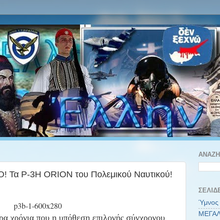
ΑΝΑΖΉ
 Τα P-3H ORION του Πολεμικού Ναυτικού!
ΣΕΛΊΔ
Ύμνος 
ΜΕΓΑΛ
ρα χρόνια που η υπόθεση επιλογής σύγχρονου