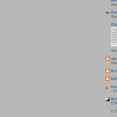
MA
Πρι
De
Πρι
Όλ
Πρι
elp
Πρι
EL
Ελ
Kon
- L
BL
ΣΤ
Σ.Υ