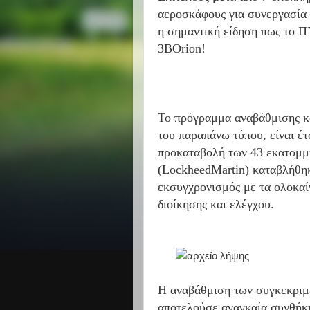
αεροσκάφους για συνεργασία 
η σημαντική είδηση πως το Π
3BOrion!
Το πρόγραμμα αναβάθμισης κ
του παραπάνω τύπου, είναι έτ
προκαταβολή των 43 εκατομμυ
(LockheedMartin) καταβλήθηκ
εκσυγχρονισμός με τα ολοκαί
διοίκησης και ελέγχου.
Η αναβάθμιση των συγκεκρι
αποτελούσε αναγκαία συνθήκη