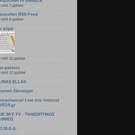
KEDONIA IS GREECE
ν από 7 χρόνια
fenceNet RSS Feed
ν από 9 χρόνια
α χύμα
ν από 11 χρόνια
er-paisios
ν από 12 χρόνια
LINAS ELLAS
ληνικό Σύνταγμα
trachannel Live στο Internet
IVE24.gr
UE SKY TV - ΤΗΛΕΟΠΤΙΚΟΣ
ΑΘΜΟΣ
.Σ.Μ.Ε.Δ.