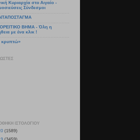
ική Κυριαρχία στο Αιγαίο -
μοσιεύσεις Σύνδεσμοι
ΝΤΑΠΟΣΤΑΓΜΑ
ΙΟΡΕΙΤΙΚΟ ΒΗΜΑ - Όλη η
θεια με ένα κλικ !
ν κρυπτώ»
ΏΣΤΕΣ
ΟΘΉΚΗ ΙΣΤΟΛΟΓΊΟΥ
20
(1589)
19
(3459)