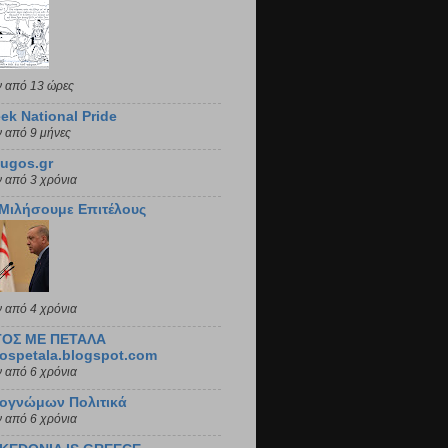
ν από 13 ώρες
ek National Pride
ν από 9 μήνες
ugos.gr
ν από 3 χρόνια
 Μιλήσουμε Επιτέλους
ν από 4 χρόνια
ΤΟΣ ΜΕ ΠΕΤΑΛΑ
ospetala.blogspot.com
ν από 6 χρόνια
φογνώμων Πολιτικά
ν από 6 χρόνια