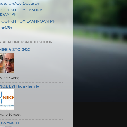
ματα Όπλων Σωμάτων
ΛΙΟΘΗΚΗ ΤΟΥ ΕΛΛΗΝΑ
ΝΟΛΑΤΡΗ
ΝΙΟΘΗΚΗ ΤΟΥ ΕΛΛΗΝΟΛΑΤΡΗ
 σελίδα
ΤΑ ΑΓΑΠΗΜΈΝΩΝ ΙΣΤΟΛΟΓΊΩΝ
ΗΘΕΙΑ ΣΤΟ ΦΩΣ
ν από 5 ώρες
ΝΟΣ ΕΥΗ koukfamily
ν από 10 ώρες
τίο των 11