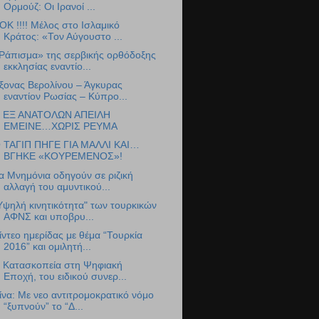
Ορμούζ: Οι Ιρανοί ...
ΟΚ !!!! Μέλος στο Ισλαμικό
Κράτος: «Τον Αύγουστο ...
Ράπισμα» της σερβικής ορθόδοξης
εκκλησίας εναντίο...
ξονας Βερολίνου – Άγκυρας
εναντίον Ρωσίας – Κύπρο...
 ΕΞ ΑΝΑΤΟΛΩΝ ΑΠΕΙΛΗ
ΕΜΕΙΝΕ…ΧΩΡΙΣ ΡΕΥΜΑ
 ΤΑΓΙΠ ΠΗΓΕ ΓΙΑ ΜΑΛΛΙ ΚΑΙ…
ΒΓΗΚΕ «ΚΟΥΡΕΜΕΝΟΣ»!
α Μνημόνια οδηγούν σε ριζική
αλλαγή του αμυντικού...
Υψηλή κινητικότητα" των τουρκικών
ΑΦΝΣ και υποβρυ...
ίντεο ημερίδας με θέμα “Τουρκία
2016” και ομιλητή...
 Κατασκοπεία στη Ψηφιακή
Εποχή, του ειδικού συνερ...
ίνα: Με νεο αντιτρομοκρατικό νόμο
“ξυπνούν” το “Δ...