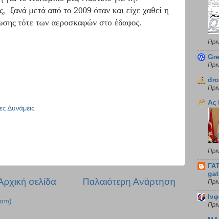
, ξανά μετά από το 2009 όταν και είχε χαθεί η
ωσης τότε των αεροσκαφών στο έδαφος.
Πρι
Gre
Πρι
dro
Πρι
Ας
ες Δυνάμεις
Πρι
ΓΑ
gat
Αρχική σελίδα
Παλαιότερη Ανάρτηση
Πρι
Ιν
tom)
Πρι