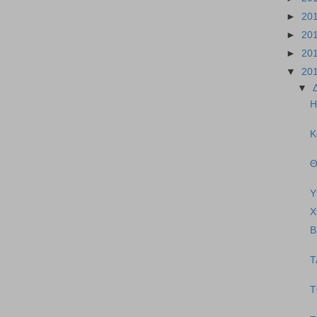
►
20
►
20
►
20
▼
20
▼
Η
Κ
Θ
Υ
Χ
Β
Τ
Τ