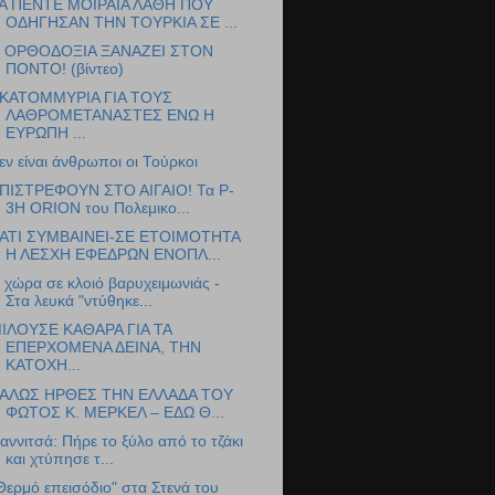
Α ΠΕΝΤΕ ΜΟΙΡΑΙΑ ΛΑΘΗ ΠΟΥ
ΟΔΗΓΗΣΑΝ ΤΗΝ ΤΟΥΡΚΙΑ ΣΕ ...
 ΟΡΘΟΔΟΞΙΑ ΞΑΝΑΖΕΙ ΣΤΟΝ
ΠΟΝΤΟ! (βίντεο)
ΚΑΤΟΜΜΥΡΙΑ ΓΙΑ ΤΟΥΣ
ΛΑΘΡΟΜΕΤΑΝΑΣΤΕΣ ΕΝΩ Η
ΕΥΡΩΠΗ ...
εν είναι άνθρωποι οι Τούρκοι
ΠΙΣΤΡΕΦΟΥΝ ΣΤΟ ΑΙΓΑΙΟ! Τα P-
3H ORION του Πολεμικο...
ΑΤΙ ΣΥΜΒΑΙΝΕΙ-ΣΕ ΕΤΟΙΜΟΤΗΤΑ
Η ΛΕΣΧΗ ΕΦΕΔΡΩΝ ΕΝΟΠΛ...
 χώρα σε κλοιό βαρυχειμωνιάς -
Στα λευκά "ντύθηκε...
ΙΛΟΥΣΕ ΚΑΘΑΡΑ ΓΙΑ ΤΑ
ΕΠΕΡΧΟΜΕΝΑ ΔΕΙΝΑ, ΤΗΝ
ΚΑΤΟΧΗ...
ΑΛΩΣ ΗΡΘΕΣ ΤΗΝ ΕΛΛΑΔΑ ΤΟΥ
ΦΩΤΟΣ Κ. ΜΕΡΚΕΛ – ΕΔΩ Θ...
ιαννιτσά: Πήρε το ξύλο από το τζάκι
και χτύπησε τ...
Θερμό επεισόδιο" στα Στενά του