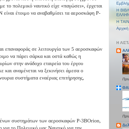
Εμβλή
με το πολεμικό ναυτικό είχε «παγώσει», έρχεται
Η ΒΙΒ
Ν είναι έτοιμο να αναβαθμίσει τα αεροσκάφη P-
ΕΛΛΗ
Η ΤΑΙ
Αρχική
Η ΛΊΣ
αι επαναφοράς σε λειτουργία των 5 αεροσκαφών
ΑΛ
οιμο να πάρει σάρκα και οστά καθώς η
ρίων στην ανάδοχο εταιρεία του έργου
ε και αναμένεται να ξεκινήσει άμεσα ο
νουρια συστήματα εναέριας επιτήρησης,
Πρι
ΘΑ
Πρι
μένων συστημάτων των αεροσκαφών P-3BOrion,
Δελ
 για το Πολεμικό μας Ναυτικό για την