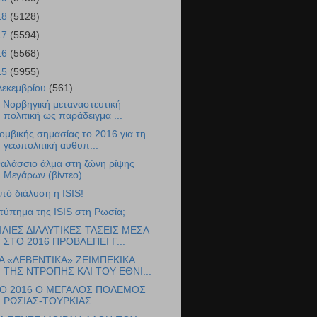
18
(5128)
17
(5594)
16
(5568)
15
(5955)
Δεκεμβρίου
(561)
 Νορβηγική μεταναστευτική
πολιτική ως παράδειγμα ...
ομβικής σημασίας το 2016 για τη
γεωπολιτική αυθυπ...
αλάσσιο άλμα στη ζώνη ρίψης
Μεγάρων (βίντεο)
πό διάλυση η ISIS!
τύπημα της ISIS στη Ρωσία;
ΙΑΙΕΣ ΔΙΑΛΥΤΙΚΕΣ ΤΑΣΕΙΣ ΜΕΣΑ
ΣΤΟ 2016 ΠΡΟΒΛΕΠΕΙ Γ...
Α «ΛΕΒΕΝΤΙΚΑ» ΖΕΙΜΠΕΚΙΚΑ
ΤΗΣ ΝΤΡΟΠΗΣ ΚΑΙ ΤΟΥ ΕΘΝΙ...
Ο 2016 Ο ΜΕΓΑΛΟΣ ΠΟΛΕΜΟΣ
ΡΩΣΙΑΣ-ΤΟΥΡΚΙΑΣ