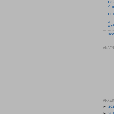
Εθν
Δη
ΠΕ
ΑΓ
αλή
«ε
ΑΝΑΓΝ
ΑΡΧΕΙ
►
20
►
20