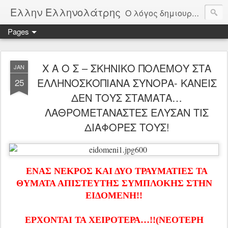
Ελλην Ελληνολάτρης
Ο λόγος δημιουργίας αυτού του ιστολογίου, είναι η αγνός χωρίς καπηλεύσειςμόνο από αγάπη στην πατρίδα την Ελλάδα. Μέσα από δημοσιεύματα θα παρακολουθούμε την πορεία της πατρίδας μας και θα σχολιάζουμε όλοι μας ελεύθερα τα πεπραγμένα της. Οι αξίες μας είναι Πατρίδα, θρησκεία, Οικογένεια, Δημοκρατία, Άμυνα, Αρχαία Ελλάδα, Ελληνική παιδεία. Φτιαγμένο από μέσους καθημερινούς Έλληνες για όλους τους Έλληνες.
Pages
Χ Α Ο Σ – ΣΚΗΝΙΚΟ ΠΟΛΕΜΟΥ ΣΤΑ
JAN
ΕΛΛΗΝΟΣΚΟΠΙΑΝΑ ΣΥΝΟΡΑ- ΚΑΝΕΙΣ
25
ΔΕΝ ΤΟΥΣ ΣΤΑΜΑΤΑ…
ΛΑΘΡΟΜΕΤΑΝΑΣΤΕΣ ΕΛΥΣΑΝ ΤΙΣ
ΔΙΑΦΟΡΕΣ ΤΟΥΣ!
ΕΝΑΣ ΝΕΚΡΟΣ ΚΑΙ ΔΥΟ ΤΡΑΥΜΑΤΙΕΣ ΤΑ
ΘΥΜΑΤΑ ΑΠΙΣΤΕΥΤΗΣ ΣΥΜΠΛΟΚΗΣ ΣΤΗΝ
ΕΙΔΟΜΕΝΗ!!
ΕΡΧΟΝΤΑΙ ΤΑ ΧΕΙΡΟΤΕΡΑ…!!(ΝΕΟΤΕΡΗ